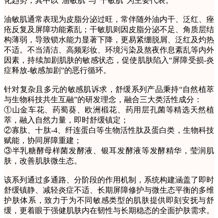
化趋势，其中以“油敏肌”与“干敏肌”为主要代表。
油敏肌通常表现为皮脂分泌过旺，常伴随外油内干、泛红、痤
疮反复及屏障功能紊乱；干敏肌则因皮脂分泌不足、角质层结
构薄弱，导致锁水能力显著下降，更易紧绷脱屑、泛红及灼热
不适。不当清洁、高频彩妆、环境污染及熬夜作息紊乱等内外
因素，持续加剧肌肤的敏感状态，促使肌肤陷入“屏障受损-炎
症释放-敏感加剧”的恶行循环。
针对复杂且多元的敏感肌诉求，舒缓系列产品秉持“自然植萃
与生物科技共生互融”的研发理念，融合三大类活性成分：
①山金车花、药蜀葵、欧洲椴花、药用层孔菌等精选天然植
萃，融入自然力量，即时舒缓镇定；
②寡肽、十肽-4、纤连蛋白等生物活性肽及蛋白类，生物科技
赋能，协同屏障重建；
③半乳糖酵母样菌发酵液、银耳发酵液等发酵精华，莹润肌
肤，改善肌肤微生态。
该系列通过多通路、分阶段的作用机制，系统构建涵盖了即时
舒缓镇静、减轻炎症不适、长期屏障修护与微生态平衡的多维
护肤体系，致力于为不同敏感类型的肌肤提供即刻安抚与舒
缓，更着眼于强健肌肤内在韧性与长期稳态的全面护肤需求。